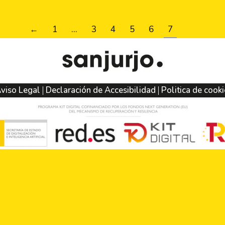
←
1
…
3
4
5
6
7
viso Legal
Declaración de Accesibilidad
Politica de cook