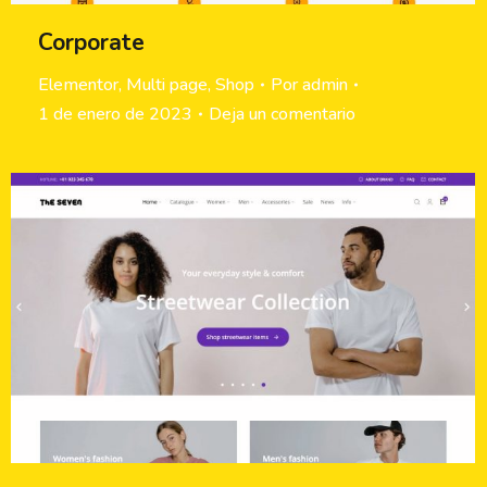
Corporate
Elementor
,
Multi page
,
Shop
Por
admin
1 de enero de 2023
Deja un comentario