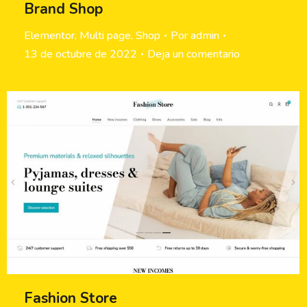
Brand Shop
Elementor
,
Multi page
,
Shop
Por
admin
13 de octubre de 2022
Deja un comentario
Fashion Store