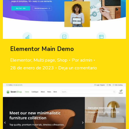
Elementor Main Demo
Elementor
,
Multi page
,
Shop
Por
admin
28 de enero de 2023
Deja un comentario