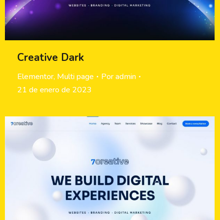
Creative Dark
Elementor
,
Multi page
Por
admin
21 de enero de 2023