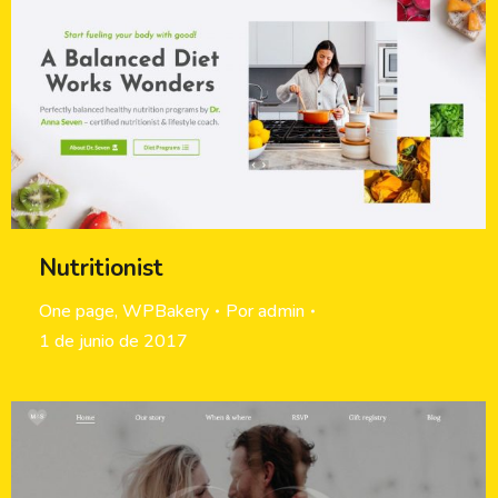
Nutritionist
One page
,
WPBakery
Por
admin
1 de junio de 2017