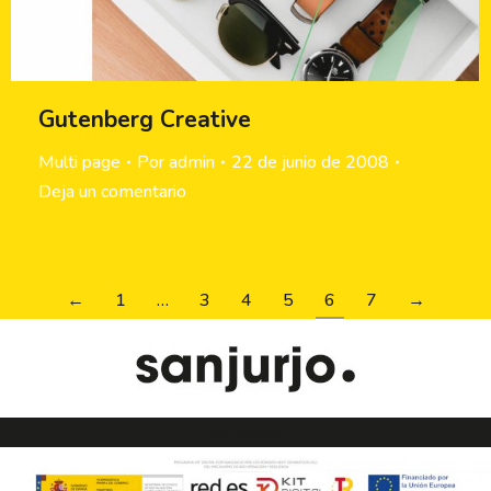
Gutenberg Creative
Multi page
Por
admin
22 de junio de 2008
Deja un comentario
←
1
…
3
4
5
6
7
→
Menu