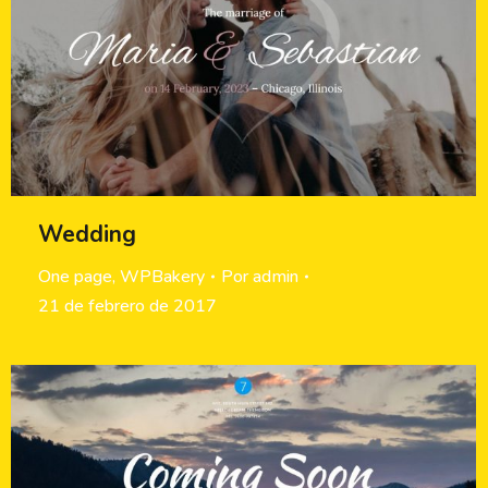
Wedding
One page
,
WPBakery
Por
admin
21 de febrero de 2017