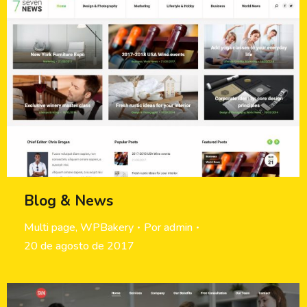
Blog & News
Multi page
,
WPBakery
Por
admin
20 de agosto de 2017