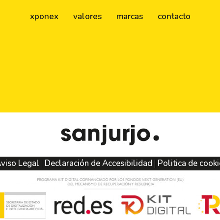
xponex
valores
marcas
contacto
viso Legal
Declaración de Accesibilidad
Politica de cook