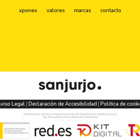
xponex
valores
marcas
contacto
viso Legal
Declaración de Accesibilidad
Politica de cook